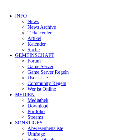
INFO
News
News Archive
Ticketcenter
Artikel
Kalender
Suche
GEMEINSCHAFT
Forum
Game Server
Game Server Regeln
User Liste
Community Regeln
Wer ist Online
MEDIEN
Mediathek
Download
Portfolio
Streams
SONSTIGES
Abwesenheitsliste
Umfrage
Seitenstatistik